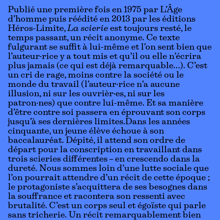
Publié une première fois en 1975 par L’Âge
d’homme puis réédité en 2013 par les éditions
Héros-Limite,
La scierie
est toujours resté, le
temps passant, un récit anonyme. Ce texte
fulgurant se suffit à lui-même et l’on sent bien que
l’auteur·rice y a tout mis et qu’il ou elle n’écrira
plus jamais (ce qui est déjà remarquable…). C’est
un cri de rage, moins contre la société ou le
monde du travail (l’auteur·rice n’a aucune
illusion, ni sur les ouvrièr·es, ni sur les
patron·nes) que contre lui-même. Et sa manière
d’être contre soi passera en éprouvant son corps
jusqu’à ses dernières limites.Dans les années
cinquante, un jeune élève échoue à son
baccalauréat. Dépité, il attend son ordre de
départ pour la conscription en travaillant dans
trois scieries différentes – en crescendo dans la
dureté. Nous sommes loin d’une lutte sociale que
l’on pourrait attendre d’un récit de cette époque ;
le protagoniste s’acquittera de ses besognes dans
la souffrance et racontera son ressenti avec
brutalité. C’est un corps seul et égoïste qui parle
sans tricherie. Un récit remarquablement bien