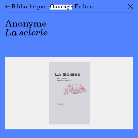
← Bibliothèque
Ouvrage
En lien
╳
Anonyme
La scierie