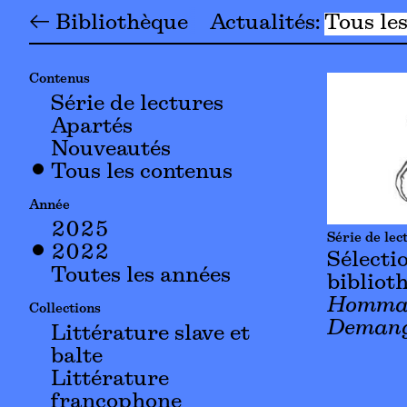
← Bibliothèque
Actualités
Tous le
Contenus
Série de lectures
Apartés
Nouveautés
Tous les contenus
Année
2025
Série de lec
2022
Sélectio
Toutes les années
bibliot
Hommag
Collections
Demang
Littérature slave et
balte
Littérature
francophone