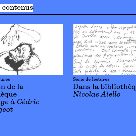
s contenus
tures
Série de lectures
n de la
Dans la bibliothè
hèque
Nicolas Aiello
e à Cédric
eot