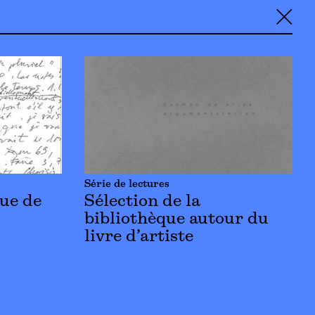
╳
Série de lectures
que de
Sélection de la
bibliothèque autour du
livre d’artiste