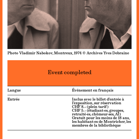
Photo Vladimir Nabokov, Montreux, 1974 © Archives Yves Debraine
Event completed
Langue
Événement en français
Entrée
Inclus avec le billet d’entrée à
l’exposition, sur réservation
CHF 8.– (plein tarif)
CHF 5.– (étudiant·es, groupes,
retraité·es, chômeur·ses, AI)
Gratuit pour les moins de 18 ans,
les habitant·es de Montricher, les
membres de la bibliothèque