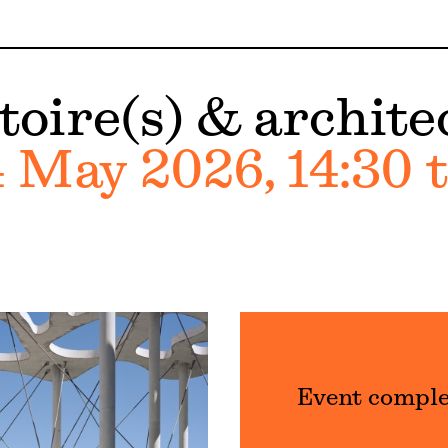
toire(s) & archite
 May 2026, 14:30 t
Event compl