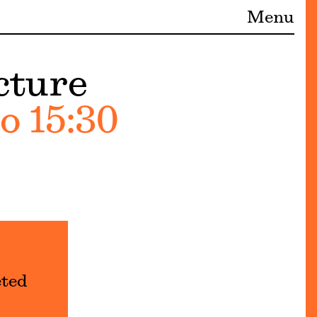
Menu
cture
o 15:30
eted