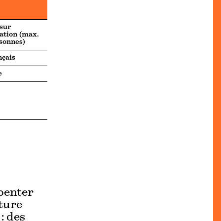
 sur
ation (max.
sonnes)
nçais
e
penter
ature
: des