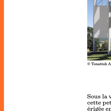
© Tonatiuh A
Sous la 
cette pet
érigée e