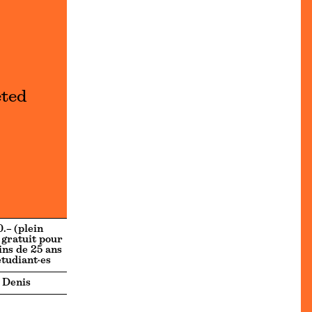
eted
.– (plein
| gratuit pour
ins de 25 ans
étudiant·es
 Denis