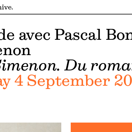
hive
e avec Pascal Bon
enon
imenon. Du roman
 4 September 202