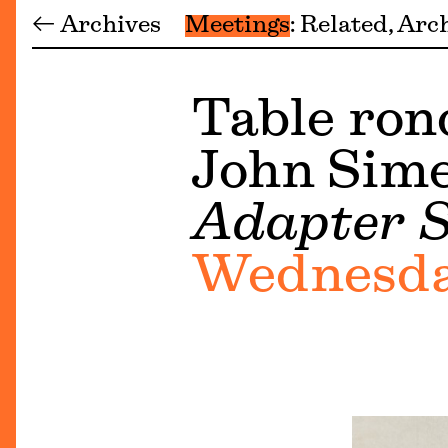
← Archives
Meetings
Related
Arc
Table rond
John Sim
Adapter S
Wednesday