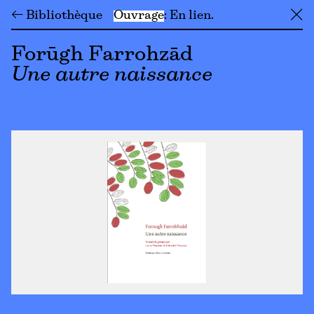
← Bibliothèque
Ouvrage
En lien
╳
Forūgh Farrohzād
Une autre naissance