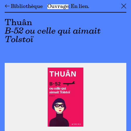
← Bibliothèque
Ouvrage
En lien
╳
Thuân
B-52 ou celle qui aimait
Tolstoï