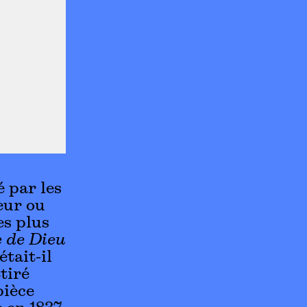
 par les
eur ou
es plus
e de Dieu
était-il
tiré
pièce