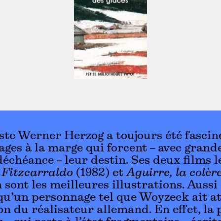
ste Werner Herzog a toujours été fasciné
ges à la marge qui forcent – avec grand
déchéance – leur destin. Ses deux films l
s
Fitzcarraldo
(1982) et
Aguirre, la colèr
 sont les meilleures illustrations. Aussi 
u’un personnage tel que Woyzeck ait at
ion du réalisateur allemand. En effet, la 