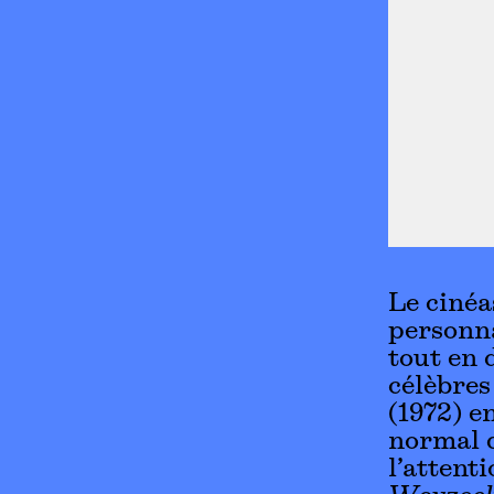
Le cinéa
personna
tout en 
célèbre
(1972) en
normal q
l’attent