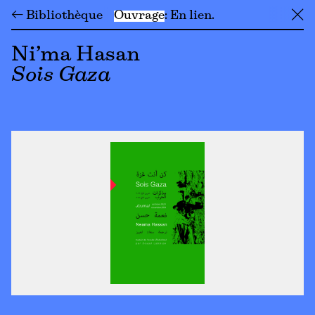
← Bibliothèque
Ouvrage
En lien
╳
Ni’ma Hasan
Sois Gaza