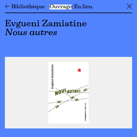
← Bibliothèque
Ouvrage
En lien
╳
Evgueni Zamiatine
Nous autres