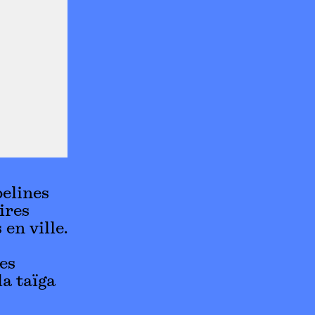
belines
ires
 en ville.
es
a taïga