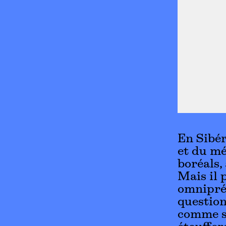
En Sibér
et du mé
boréals, 
Mais il 
omniprés
question
comme so