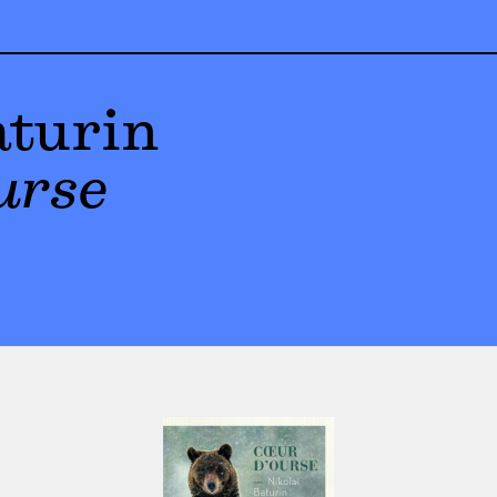
aturin
urse