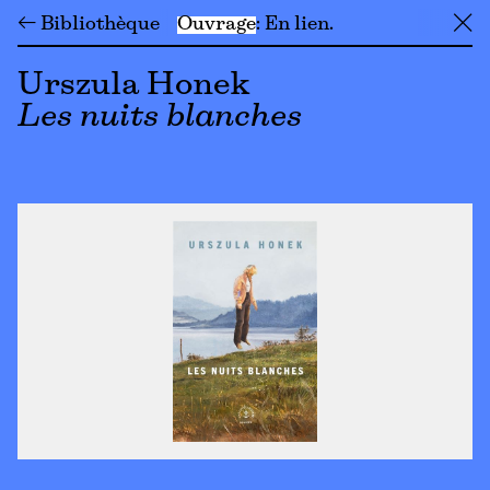
← Bibliothèque
Ouvrage
En lien
╳
Urszula Honek
Les nuits blanches