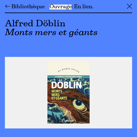
← Bibliothèque
Ouvrage
En lien
╳
Alfred Döblin
Monts mers et géants