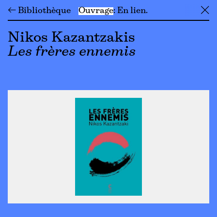
← Bibliothèque
Ouvrage
En lien
╳
Nikos Kazantzakis
Les frères ennemis