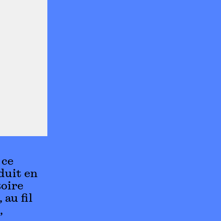
 ce
duit en
toire
 au fil
,