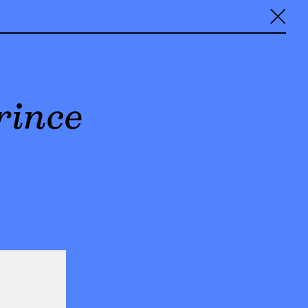
╳
rince