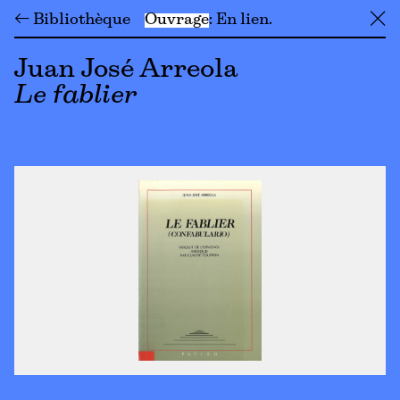
← Bibliothèque
Ouvrage
En lien
╳
Juan José Arreola
Le fablier