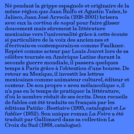
Né pendant la grippe espagnole et originaire de la
même région que Juan Rulfo et Agustín Yañez, le
Jalisco, Juan José Arreola (1918-2001) brisera
avec eux la
cortina de nopal
pour faire glisser
doucement mais sûrement la littérature
mexicaine vers l’universalité grâce à cette écoute
si particulière de la voix des ancien·nes et
d’écrivain·es contemporain·es comme Faulkner.
Repéré comme acteur par Louis Jouvet lors de sa
célèbre tournée en Amérique Latine durant la
seconde guerre mondiale, il passera quelques
temps à Paris grâce à l’obtention d’une bourse. De
retour au Mexique, il investit les lettres
mexicaines comme animateur culturel, éditeur et
conteur. De son propre « aveu mélancolique », il
n’a pas eu le temps de pratiquer la littérature,
d’où le nombre réduit de ses écrits. Deux recueils
de fables ont été traduits en français par les
éditions Patiño :
Bestiaire
(1995,
catalogue
) et
Le
fablier
(1952). Son unique roman
La Foire
a été
traduit par Gallimard dans sa collection La
Croix du Sud (1968,
catalogue
).