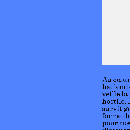
Au cœur 
hacienda
veille l
hostile,
survit g
forme de
pour tue