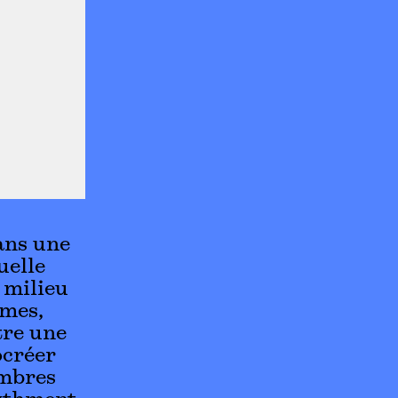
ans une
uelle
e milieu
mmes,
tre une
ocréer
ombres