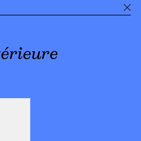
╳
térieure