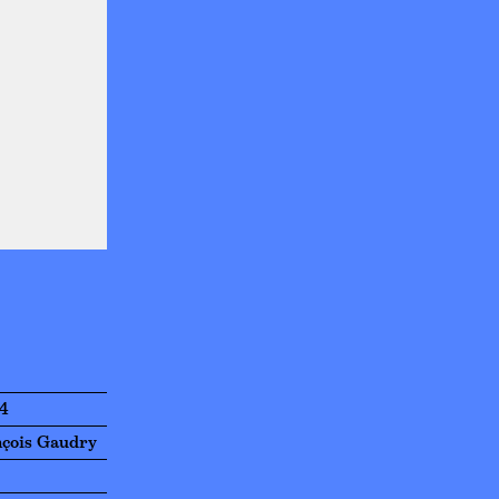
24
nçois Gaudry