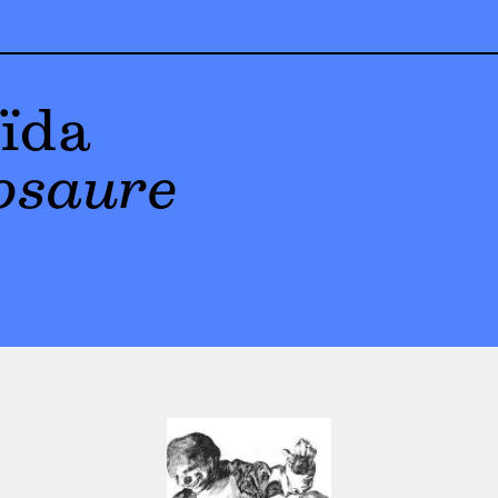
ïda
osaure