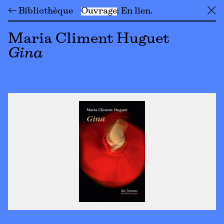
← Bibliothèque
Ouvrage
En lien
╳
Maria Climent Huguet
Gina