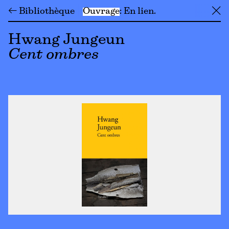
← Bibliothèque
Ouvrage
En lien
╳
Hwang Jungeun
Cent ombres