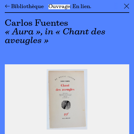
← Bibliothèque
Ouvrage
En lien
╳
Carlos Fuentes
« Aura », in « Chant des
aveugles »