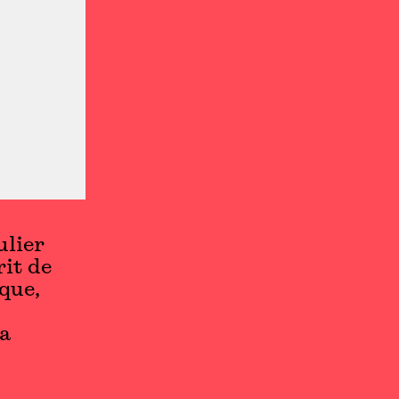
ulier
it de
que,
la