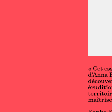
« Cet ess
d’Anna B
découver
éruditio
territoi
maîtrise