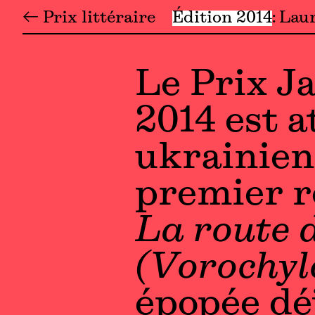
← Prix littéraire
Édition 2014
Laur
Le Prix Ja
2014 est a
ukrainien
premier r
La route 
(Vorochyl
épopée déj