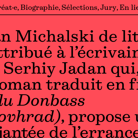
éat·e
Biographie
Sélections
Jury
En li
n Michalski de li
ttribué à l’écrivai
 Serhiy Jadan qui,
oman traduit en f
du Donbass
ovhrad)
, propose
antée de l’errance