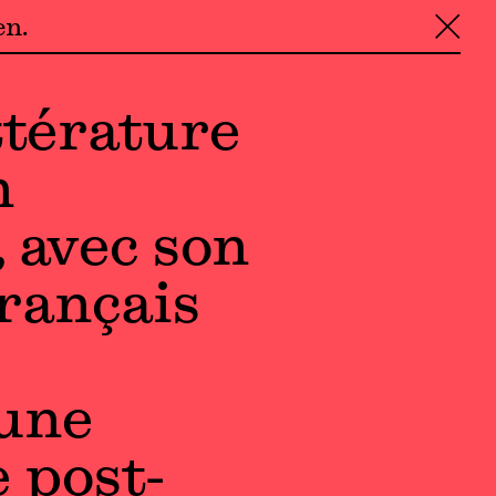
en
╳
ttérature
n
 avec son
rançais
 une
 post-