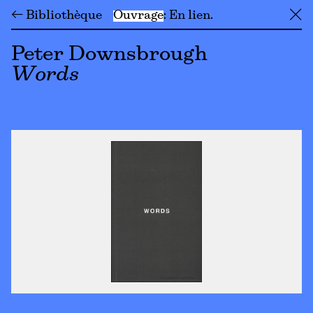
← Bibliothèque
Ouvrage
En lien
╳
Peter Downsbrough
Words