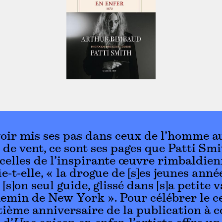
oir mis ses pas dans ceux de l’homme a
 de vent, ce sont ses pages que Patti Sm
 celles de l’inspirante œuvre rimbaldien
ie-t-elle, « la drogue de [s]es jeunes anné
[s]on seul guide, glissé dans [s]a petite v
hemin de New York ». Pour célébrer le c
ième anniversaire de la publication à 