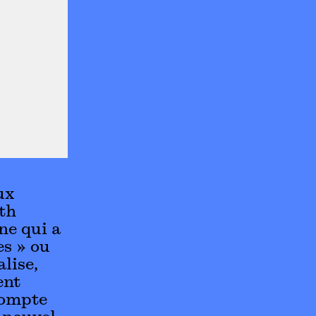
ux
ith
ne qui a
es » ou
alise,
ent
compte