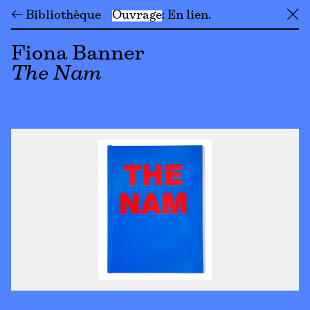
← Bibliothèque
Ouvrage
En lien
╳
Fiona Banner
The Nam