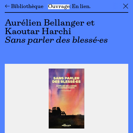
← Bibliothèque
Ouvrage
En lien
╳
Aurélien Bellanger et
Kaoutar Harchi
Sans parler des blessé·es