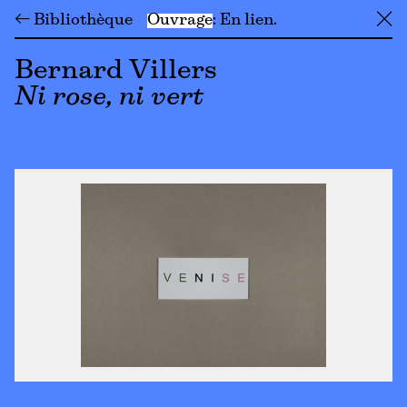
← Bibliothèque
Ouvrage
En lien
╳
Bernard Villers
Ni rose, ni vert