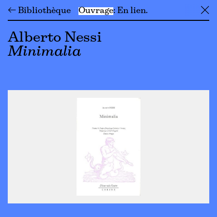
← Bibliothèque
Ouvrage
En lien
╳
Alberto Nessi
Minimalia