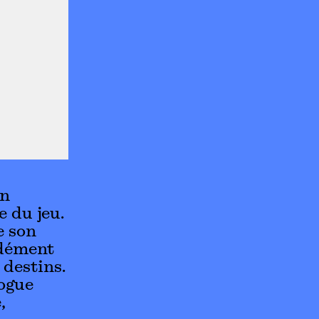
en
e du jeu.
e son
ndément
 destins.
ogue
,