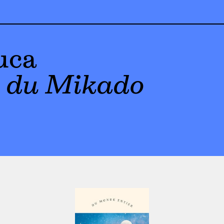
uca
s du Mikado