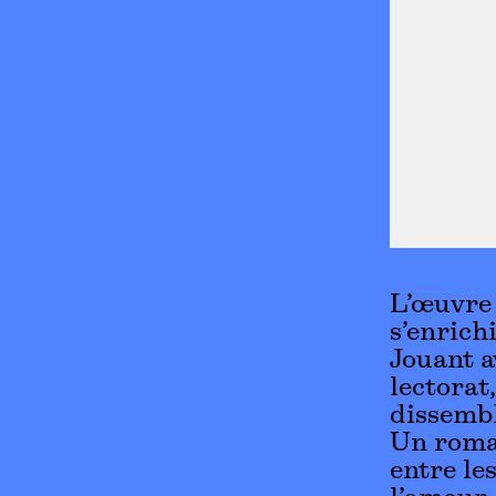
L’œuvre 
s’enrich
Jouant a
lectorat
dissembl
Un roman
entre le