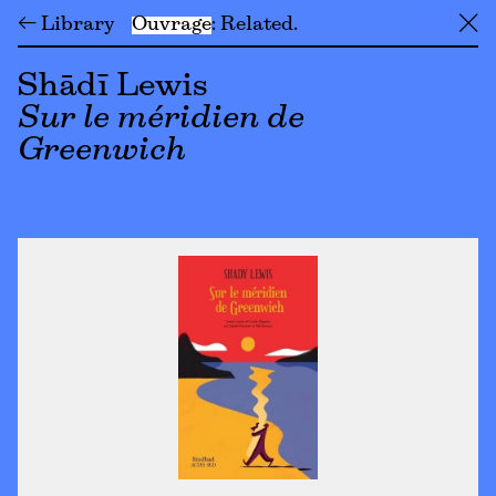
← Library
Ouvrage
Related
╳
Shādī Lewis
Sur le méridien de
Greenwich