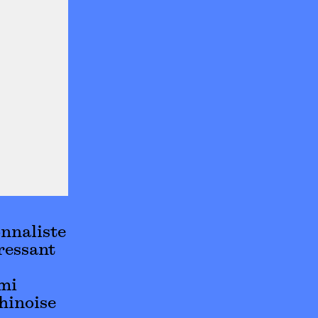
onnaliste
éressant
mi
chinoise