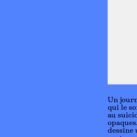
Un journ
qui le s
au suici
opaques
dessine 