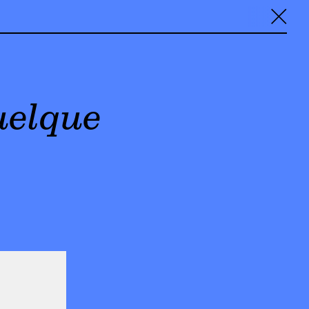
╳
quelque