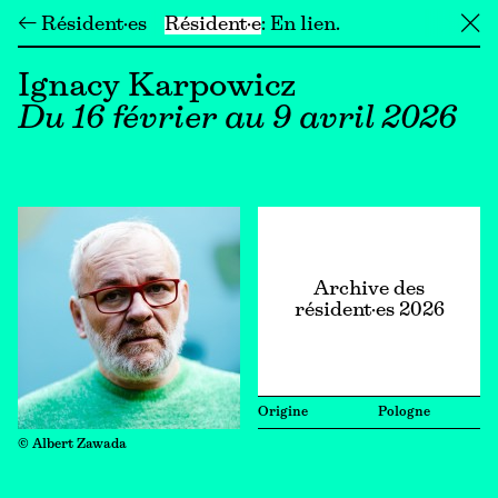
← Résident·es
Résident·e
En lien
╳
Ignacy Karpowicz
Du 16 février au 9 avril 2026
Archive des
résident·es 2026
Origine
Pologne
© Albert Zawada