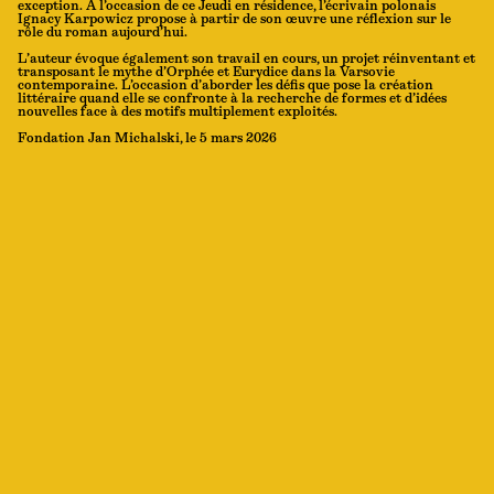
exception. À l’occasion de ce Jeudi en résidence, l’écrivain polonais
Ignacy Karpowicz propose à partir de son œuvre une réflexion sur le
rôle du roman aujourd’hui.
L’auteur évoque également son travail en cours, un projet réinventant et
transposant le mythe d’Orphée et Eurydice dans la Varsovie
contemporaine. L’occasion d’aborder les défis que pose la création
littéraire quand elle se confronte à la recherche de formes et d’idées
nouvelles face à des motifs multiplement exploités.
Fondation Jan Michalski, le 5 mars 2026