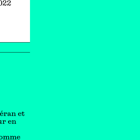
2022
héran et
ur en
 comme