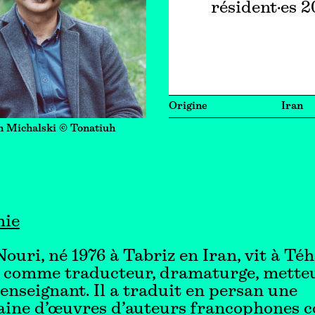
résident·es 
Origine
Iran
n Michalski © Tonatiuh
hie
ouri, né 1976 à Tabriz en Iran, vit à Té
e comme traducteur, dramaturge, mette
 enseignant. Il a traduit en persan une
aine d’œuvres d’auteurs francophones