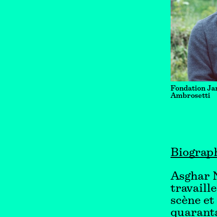
Fondation Ja
Ambrosetti
Biograp
Asghar N
travaill
scène et
quarant