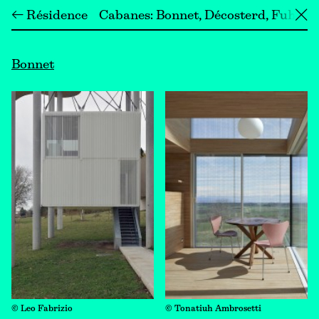
← Résidence
Cabanes
Bonnet
Décosterd
Fuhrim
╳
Bonnet
© Leo Fabrizio
© Tonatiuh Ambrosetti