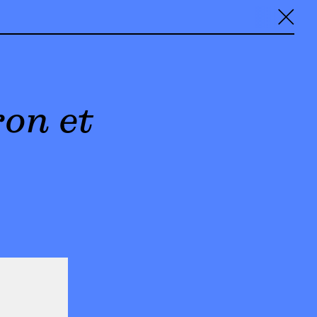
╳
ron et