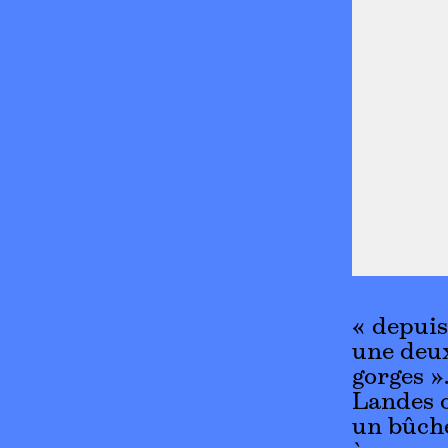
« depuis
une deux
gorges »
Landes o
un bûche