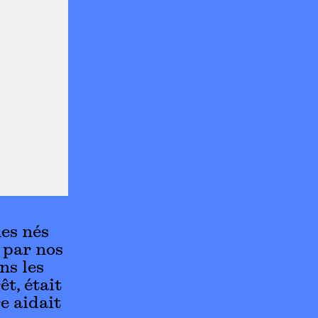
es nés
/ par nos
ns les
t, était
e aidait