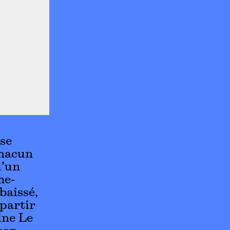
sse
Chacun
d’un
me-
baissé,
partir
ine Le