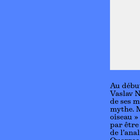
Au début
Vaslav N
de ses m
mythe. M
oiseau » 
par être
de l’ana