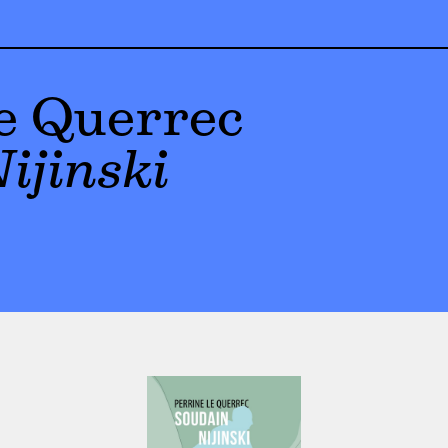
e Querrec
ijinski