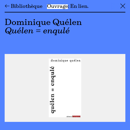
← Bibliothèque
Ouvrage
En lien
╳
Dominique Quélen
Quélen = enqulé