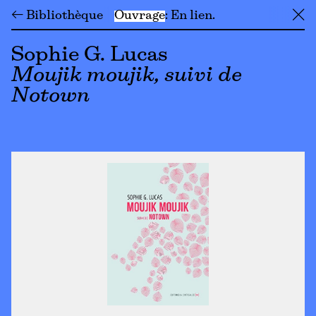
← Bibliothèque
Ouvrage
En lien
╳
Sophie G. Lucas
Moujik moujik, suivi de
Notown