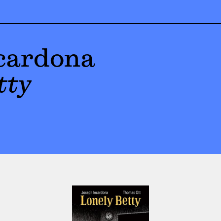
cardona
tty