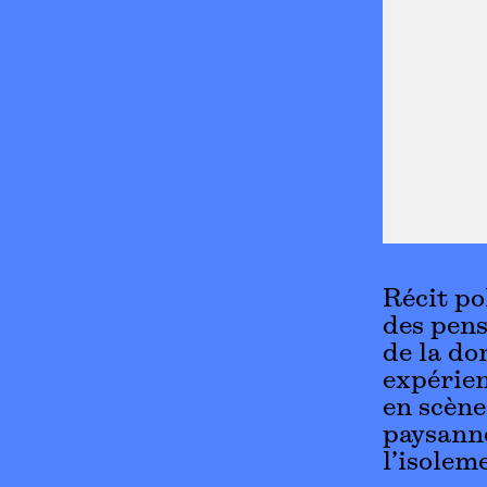
Récit p
des pens
de la do
expérie
en scène
paysanne
l’isolem