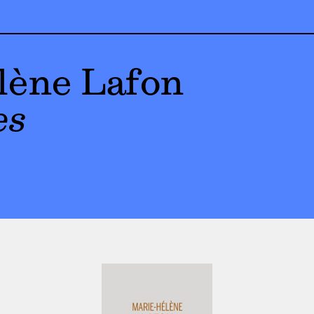
lène Lafon
es