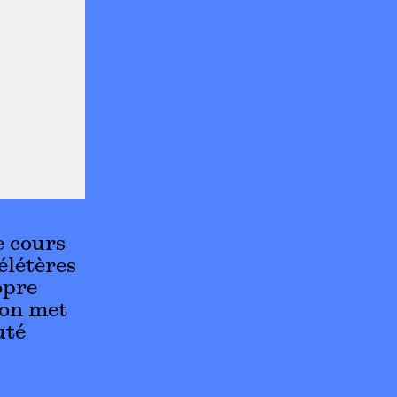
e cours
élétères
opre
fon met
uté