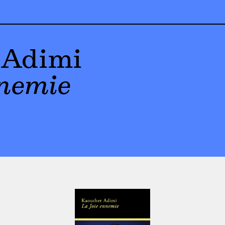
 Adimi
nnemie