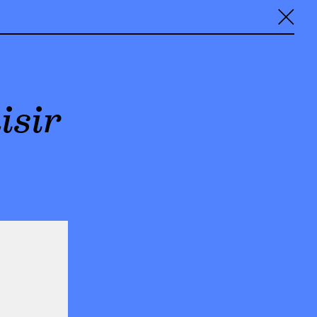
╳
isir