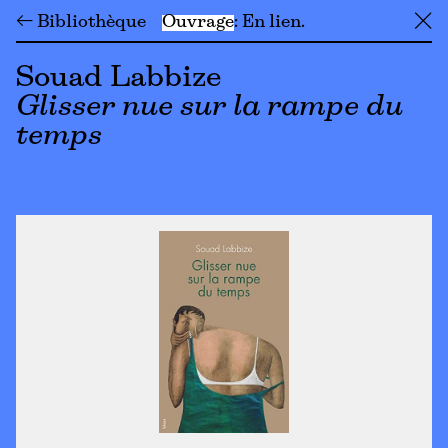
← Bibliothèque
Ouvrage
En lien
╳
Souad Labbize
Glisser nue sur la rampe du
temps