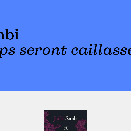
mbi
ps seront caillass