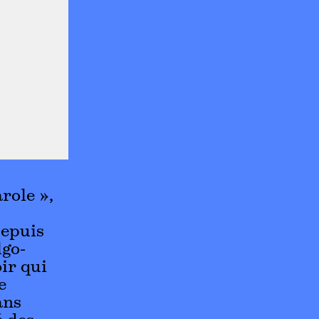
role »,
depuis
lgo-
ir qui
e
ans