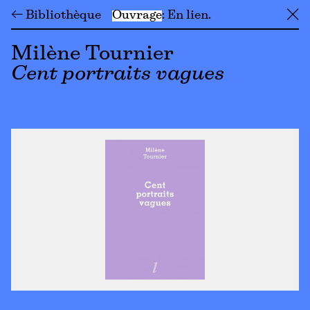
← Bibliothèque
Ouvrage
En lien
╳
Milène Tournier
Cent portraits vagues