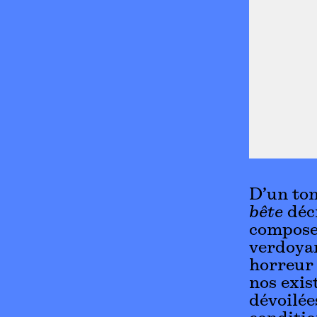
D’un ton
bête
décr
composen
verdoyan
horreur 
nos exis
dévoilée