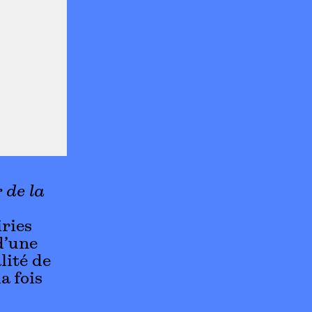
 de la
iries
d’une
lité de
a fois