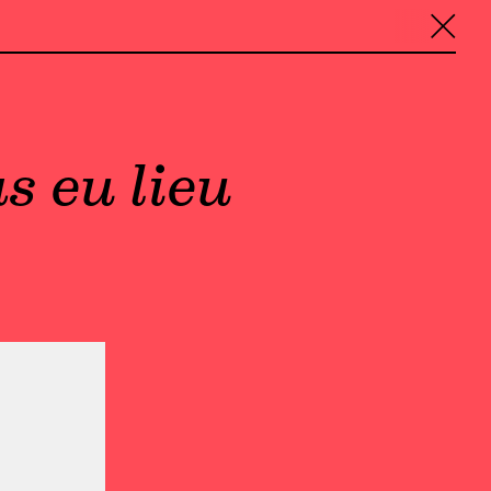
╳
s eu lieu